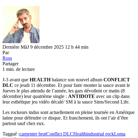
Dernière MàJ 9 décembre 2025 12 h 44 min
Par
Ross
Partager
1 min. de lecture
J-3 avant que
HEALTH
balance son nouvel album
CONFLICT
DLC
ce jeudi 11 décembre. Et pour faire monter la sauce avant le
Jueves le plus attendu de l’année, les gars dévoilent ce matin (8
décembre) leur quatrième single :
ANTIDOTE
avec un clip dans
leur esthétique jeu vidéo décalé/ SM à la sauce Sims/Second Life.
Les rockeurs indus sont actuellement en pleine tournée en Amérique
latine pour défendre ce disque. Et franchement, ils ont l’air d’être
partout sauf chez eux.
Taggué :
carpenter brut
Conflict DLC
Health
industrial rock
Loma