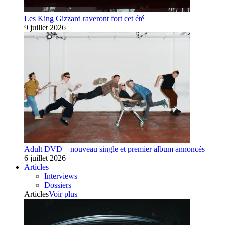
Les King Gizzard raveront fort cet été
9 juillet 2026
Adult DVD – nouveau single et premier album annoncés
6 juillet 2026
Articles
Interviews
Dossiers
Articles
Voir plus