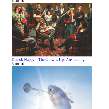
6
sur 10
Demob Happy – The Growns Ups Are Talking
8
sur 10