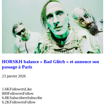
HORSKH balance « Bad Glitch » et annonce son
passage à Paris
23 janvier 2026
1.6K
Followers
Like
800
Followers
Follow
6.8K
Subscribers
Subscribe
6.2K
Followers
Follow