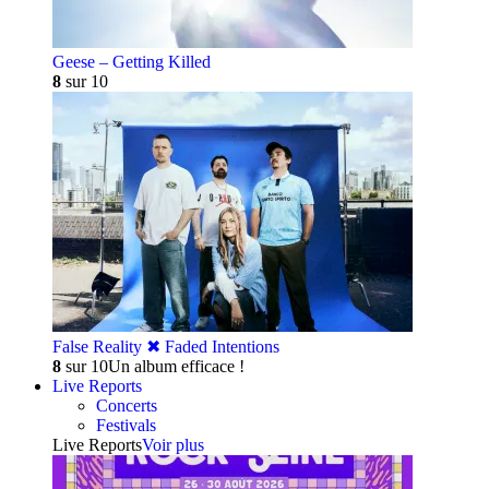
Geese – Getting Killed
8
sur 10
False Reality ✖︎ Faded Intentions
8
sur 10
Un album efficace !
Live Reports
Concerts
Festivals
Live Reports
Voir plus