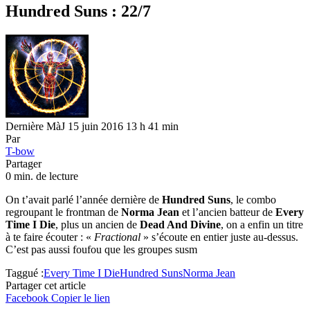
Hundred Suns : 22/7
Dernière MàJ 15 juin 2016 13 h 41 min
Par
T-bow
Partager
0 min. de lecture
On t’avait parlé l’année dernière de
Hundred Suns
, le combo
regroupant le frontman de
Norma Jean
et l’ancien batteur de
Every
Time I Die
, plus un ancien de
Dead And Divine
, on a enfin un titre
à te faire écouter : «
Fractional
» s’écoute en entier juste au-dessus.
C’est pas aussi foufou que les groupes susm
Taggué :
Every Time I Die
Hundred Suns
Norma Jean
Partager cet article
Facebook
Copier le lien