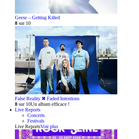
Geese – Getting Killed
8
sur 10
False Reality ✖︎ Faded Intentions
8
sur 10
Un album efficace !
Live Reports
Concerts
Festivals
Live Reports
Voir plus