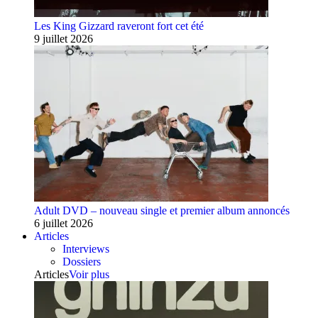
Les King Gizzard raveront fort cet été
9 juillet 2026
Adult DVD – nouveau single et premier album annoncés
6 juillet 2026
Articles
Interviews
Dossiers
Articles
Voir plus