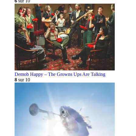
6
sur 10
Demob Happy – The Growns Ups Are Talking
8
sur 10