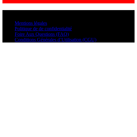
© VisualMusic - 2026
Mentions légales
Politique de de confidentialité
Foire Aux Questions (FAQ)
Conditions Générales d’Utilisation (CGU)