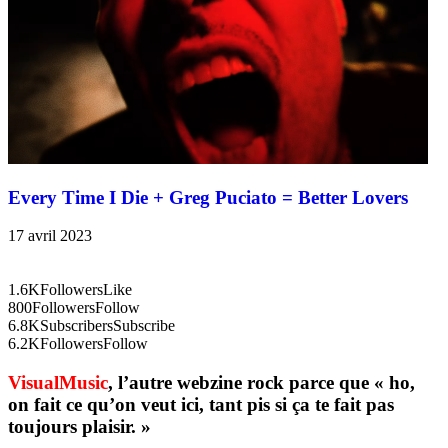
Every Time I Die + Greg Puciato = Better Lovers
17 avril 2023
1.6K
Followers
Like
800
Followers
Follow
6.8K
Subscribers
Subscribe
6.2K
Followers
Follow
VisualMusic
, l’autre webzine rock parce que « ho,
on fait ce qu’on veut ici, tant pis si ça te fait pas
toujours plaisir. »