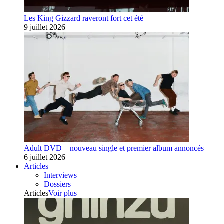
Les King Gizzard raveront fort cet été
9 juillet 2026
Adult DVD – nouveau single et premier album annoncés
6 juillet 2026
Articles
Interviews
Dossiers
Articles
Voir plus