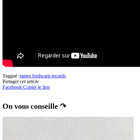
Taggué :
james ford
warp records
Partager cet article
Facebook
Copier le lien
On vous conseille ↷