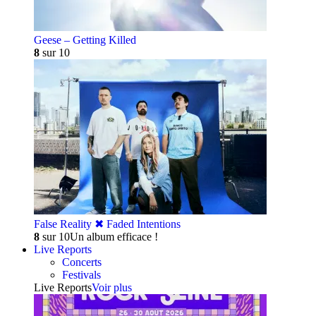
Geese – Getting Killed
8
sur 10
False Reality ✖︎ Faded Intentions
8
sur 10
Un album efficace !
Live Reports
Concerts
Festivals
Live Reports
Voir plus