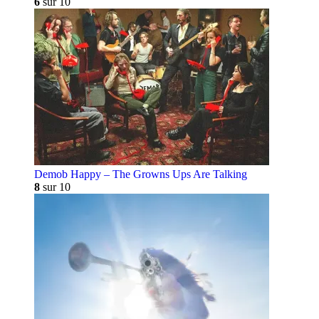
6
sur 10
Demob Happy – The Growns Ups Are Talking
8
sur 10