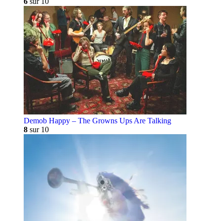
6
sur 10
Demob Happy – The Growns Ups Are Talking
8
sur 10