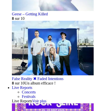
Geese – Getting Killed
8
sur 10
False Reality ✖︎ Faded Intentions
8
sur 10
Un album efficace !
Live Reports
Concerts
Festivals
Live Reports
Voir plus