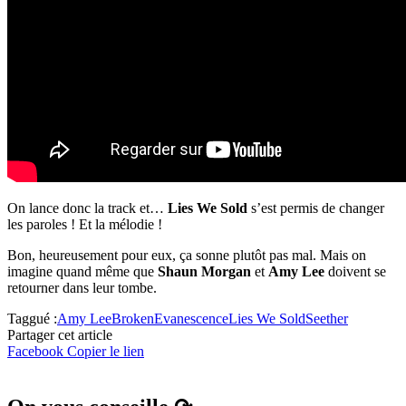
On lance donc la track et…
Lies We Sold
s’est permis de changer
les paroles ! Et la mélodie !
Bon, heureusement pour eux, ça sonne plutôt pas mal. Mais on
imagine quand même que
Shaun Morgan
et
Amy Lee
doivent se
retourner dans leur tombe.
Taggué :
Amy Lee
Broken
Evanescence
Lies We Sold
Seether
Partager cet article
Facebook
Copier le lien