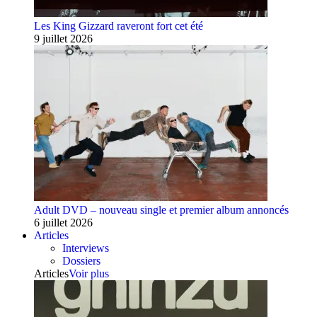
Les King Gizzard raveront fort cet été
9 juillet 2026
Adult DVD – nouveau single et premier album annoncés
6 juillet 2026
Articles
Interviews
Dossiers
Articles
Voir plus