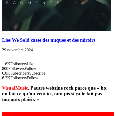
Lies We Sold casse des nuques et des miroirs
29 novembre 2024
1.6K
Followers
Like
800
Followers
Follow
6.8K
Subscribers
Subscribe
6.2K
Followers
Follow
VisualMusic
, l’autre webzine rock parce que « ho,
on fait ce qu’on veut ici, tant pis si ça te fait pas
toujours plaisir. »