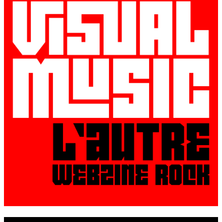
© VisualMusic - 2026