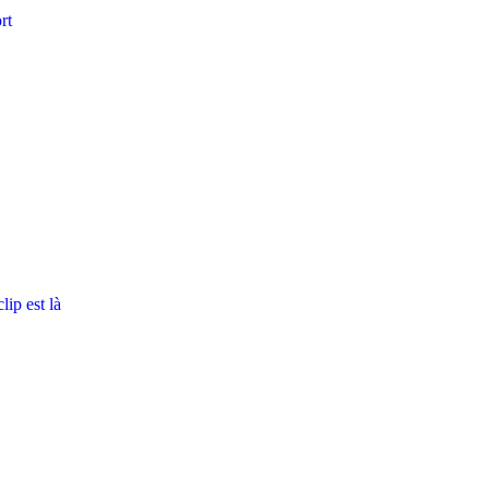
rt
ip est là