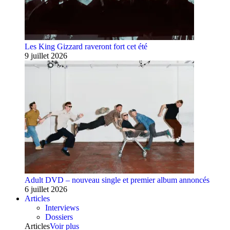
Les King Gizzard raveront fort cet été
9 juillet 2026
Adult DVD – nouveau single et premier album annoncés
6 juillet 2026
Articles
Interviews
Dossiers
Articles
Voir plus