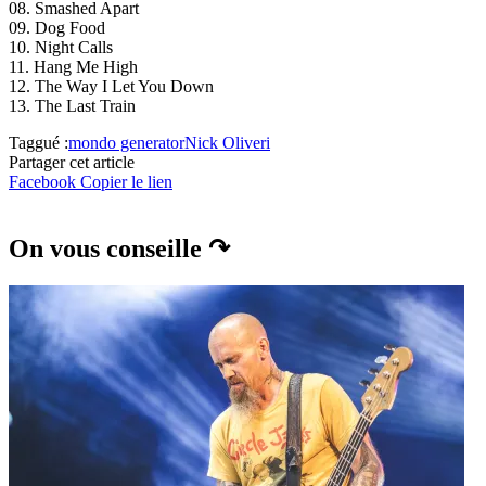
08. Smashed Apart
09. Dog Food
10. Night Calls
11. Hang Me High
12. The Way I Let You Down
13. The Last Train
Taggué :
mondo generator
Nick Oliveri
Partager cet article
Facebook
Copier le lien
On vous conseille ↷