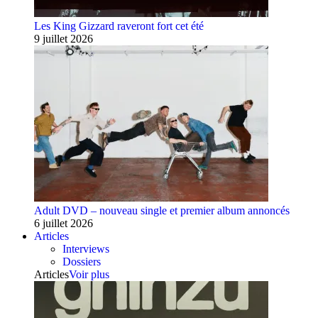
Les King Gizzard raveront fort cet été
9 juillet 2026
Adult DVD – nouveau single et premier album annoncés
6 juillet 2026
Articles
Interviews
Dossiers
Articles
Voir plus