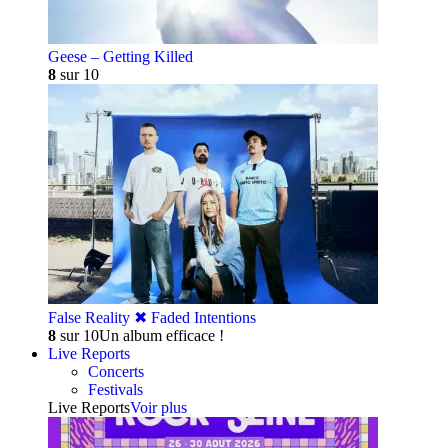
Geese – Getting Killed
8
sur 10
False Reality ✖︎ Faded Intentions
8
sur 10
Un album efficace !
Live Reports
Concerts
Festivals
Live Reports
Voir plus