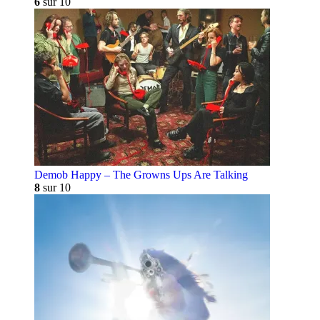
6
sur 10
Demob Happy – The Growns Ups Are Talking
8
sur 10