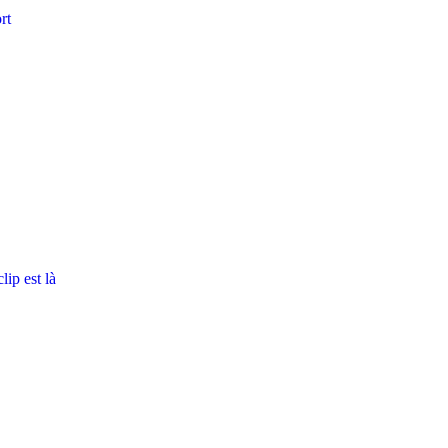
rt
ip est là