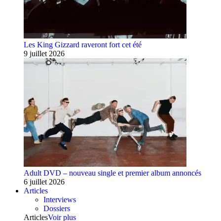
Les King Gizzard raveront fort cet été
9 juillet 2026
Adult DVD – nouveau single et premier album annoncés
6 juillet 2026
Articles
Interviews
Dossiers
Articles
Voir plus