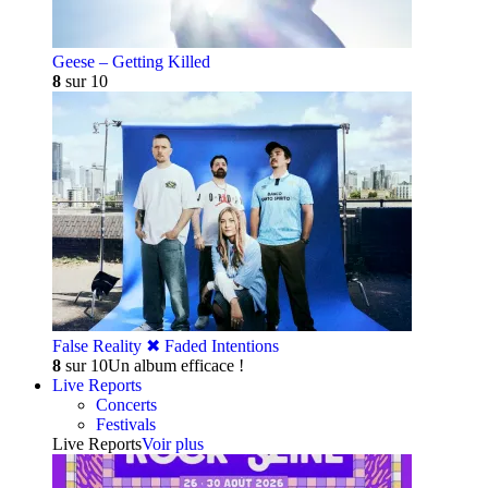
Geese – Getting Killed
8
sur 10
False Reality ✖︎ Faded Intentions
8
sur 10
Un album efficace !
Live Reports
Concerts
Festivals
Live Reports
Voir plus