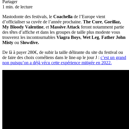
Partager
1 min. de lecture
Mastodonte des festivals, le
Coachella
de l’Europe vient
d’officialiser sa cuvée de l’année prochaine.
The Cure
,
Gorillaz,
My Bloody Valentine
, et
Massive Attack
feront notamment partie
des têtes d’affiche et dans les groupes de taille plus modeste vous
trouverez les incontournables
Viagra Boys
,
Wet Leg
,
Father John
Misty
ou
Slowdive.
De là à payer 280€, de subir la taille délirante du site du festival ou
de faire des choix cornéliens dans le line-up le jour J :
c’est un grand
non puisqu’on a déjà vécu cette expérience mitigée en 2022.