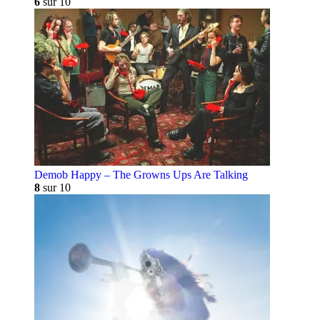
6
sur 10
Demob Happy – The Growns Ups Are Talking
8
sur 10