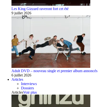
Les King Gizzard raveront fort cet été
9 juillet 2026
Adult DVD – nouveau single et premier album annoncés
6 juillet 2026
Articles
Interviews
Dossiers
Articles
Voir plus