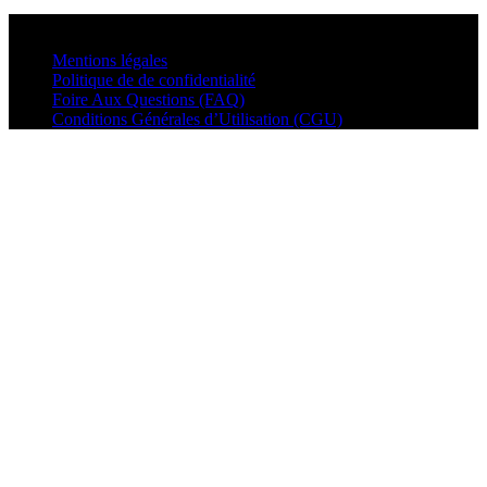
© VisualMusic - 2026
Mentions légales
Politique de de confidentialité
Foire Aux Questions (FAQ)
Conditions Générales d’Utilisation (CGU)