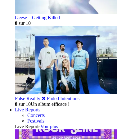
Geese – Getting Killed
8
sur 10
False Reality ✖︎ Faded Intentions
8
sur 10
Un album efficace !
Live Reports
Concerts
Festivals
Live Reports
Voir plus