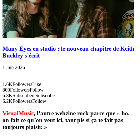
Many Eyes en studio : le nouveau chapitre de Keith
Buckley s’écrit
1 juin 2026
1.6K
Followers
Like
800
Followers
Follow
6.8K
Subscribers
Subscribe
6.2K
Followers
Follow
VisualMusic
, l’autre webzine rock parce que « ho,
on fait ce qu’on veut ici, tant pis si ça te fait pas
toujours plaisir. »