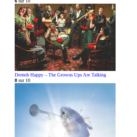
6
sur 10
Demob Happy – The Growns Ups Are Talking
8
sur 10