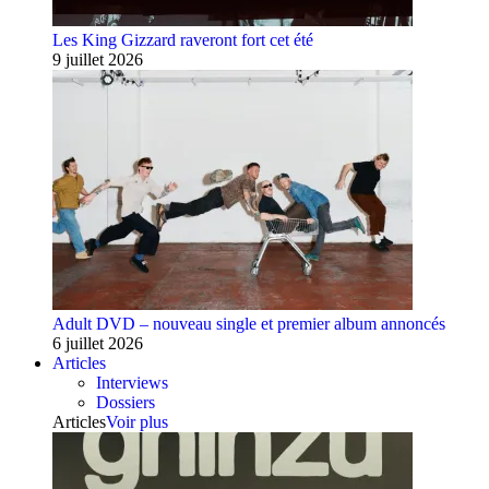
Les King Gizzard raveront fort cet été
9 juillet 2026
Adult DVD – nouveau single et premier album annoncés
6 juillet 2026
Articles
Interviews
Dossiers
Articles
Voir plus