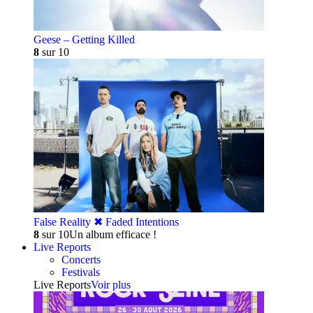
Geese – Getting Killed
8
sur 10
False Reality ✖︎ Faded Intentions
8
sur 10
Un album efficace !
Live Reports
Concerts
Festivals
Live Reports
Voir plus