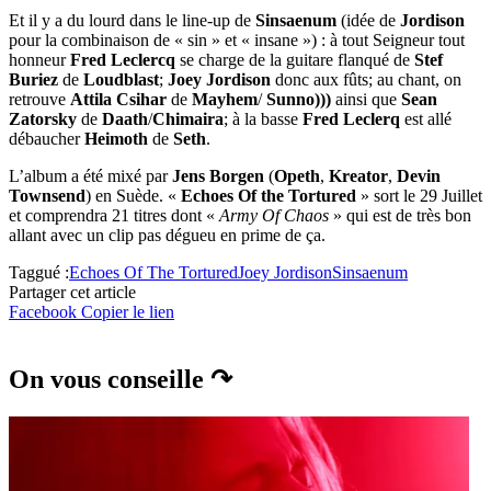
Et il y a du lourd dans le line-up de
Sinsaenum
(idée de
Jordison
pour la combinaison de « sin » et « insane ») : à tout Seigneur tout
honneur
Fred Leclercq
se charge de la guitare flanqué de
Stef
Buriez
de
Loudblast
;
Joey
Jordison
donc aux fûts; au chant, on
retrouve
Attila Csihar
de
Mayhem
/
Sunno)))
ainsi que
Sean
Zatorsky
de
Daath
/
Chimaira
; à la basse
Fred Leclerq
est allé
débaucher
Heimoth
de
Seth
.
L’album a été mixé par
Jens Borgen
(
Opeth
,
Kreator
,
Devin
Townsend
) en Suède. «
Echoes Of the Tortured
» sort le 29 Juillet
et comprendra 21 titres dont «
Army Of Chaos
» qui est de très bon
allant avec un clip pas dégueu en prime de ça.
Taggué :
Echoes Of The Tortured
Joey Jordison
Sinsaenum
Partager cet article
Facebook
Copier le lien
On vous conseille ↷