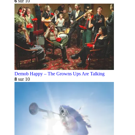
6
sur 10
Demob Happy – The Growns Ups Are Talking
8
sur 10