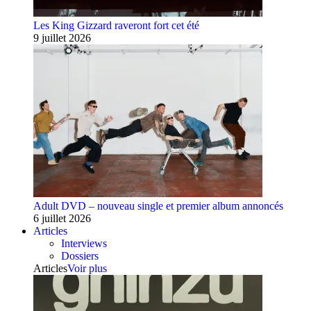
Les King Gizzard raveront fort cet été
9 juillet 2026
Adult DVD – nouveau single et premier album annoncés
6 juillet 2026
Articles
Interviews
Dossiers
Articles
Voir plus