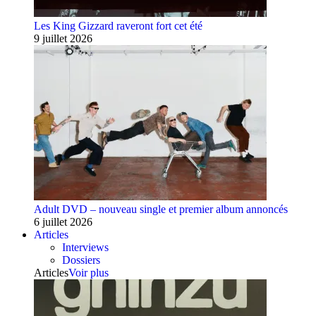
Les King Gizzard raveront fort cet été
9 juillet 2026
Adult DVD – nouveau single et premier album annoncés
6 juillet 2026
Articles
Interviews
Dossiers
Articles
Voir plus