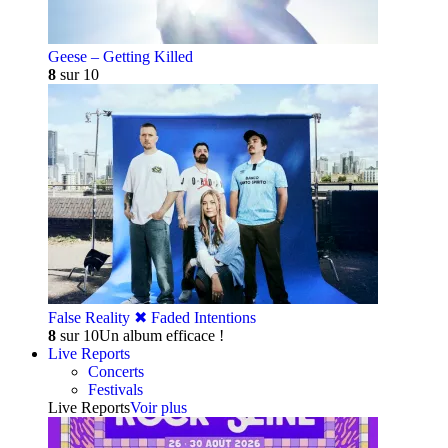
Geese – Getting Killed
8
sur 10
False Reality ✖︎ Faded Intentions
8
sur 10
Un album efficace !
Live Reports
Concerts
Festivals
Live Reports
Voir plus