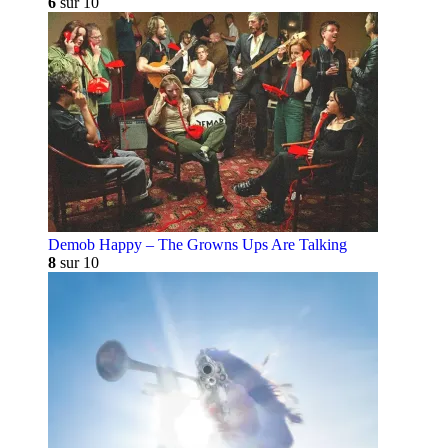
6
sur 10
Demob Happy – The Growns Ups Are Talking
8
sur 10