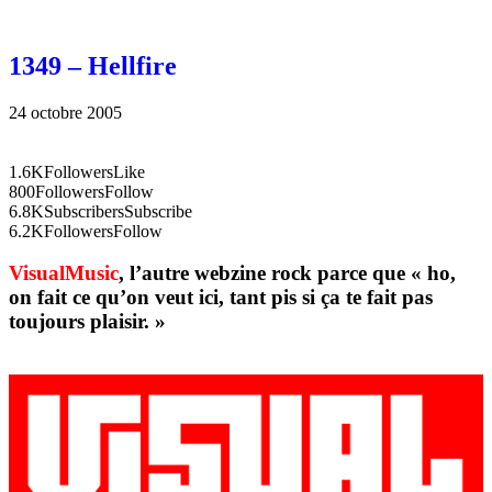
1349 – Hellfire
24 octobre 2005
1.6K
Followers
Like
800
Followers
Follow
6.8K
Subscribers
Subscribe
6.2K
Followers
Follow
VisualMusic
, l’autre webzine rock parce que « ho,
on fait ce qu’on veut ici, tant pis si ça te fait pas
toujours plaisir. »