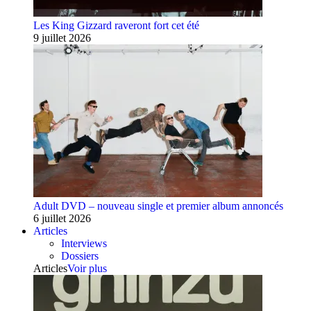
Les King Gizzard raveront fort cet été
9 juillet 2026
Adult DVD – nouveau single et premier album annoncés
6 juillet 2026
Articles
Interviews
Dossiers
Articles
Voir plus