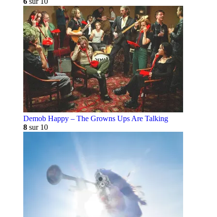
6
sur 10
Demob Happy – The Growns Ups Are Talking
8
sur 10