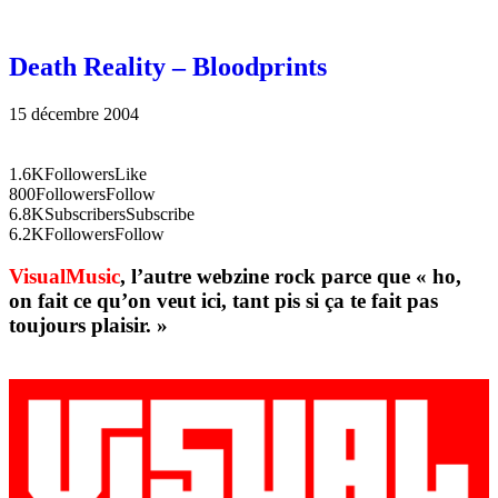
Death Reality – Bloodprints
15 décembre 2004
1.6K
Followers
Like
800
Followers
Follow
6.8K
Subscribers
Subscribe
6.2K
Followers
Follow
VisualMusic
, l’autre webzine rock parce que « ho,
on fait ce qu’on veut ici, tant pis si ça te fait pas
toujours plaisir. »