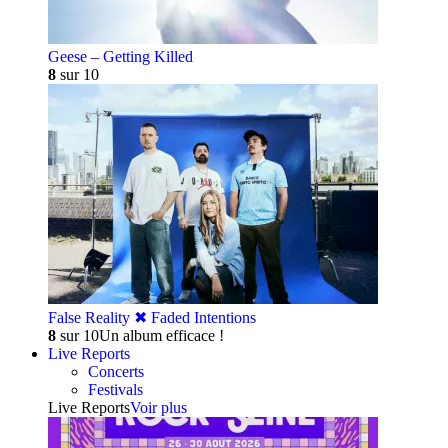
Geese – Getting Killed
8
sur 10
False Reality ✖︎ Faded Intentions
8
sur 10
Un album efficace !
Live Reports
Concerts
Festivals
Live Reports
Voir plus