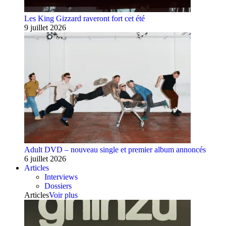
Les King Gizzard raveront fort cet été
9 juillet 2026
Adult DVD – nouveau single et premier album annoncés
6 juillet 2026
Articles
Interviews
Dossiers
Articles
Voir plus