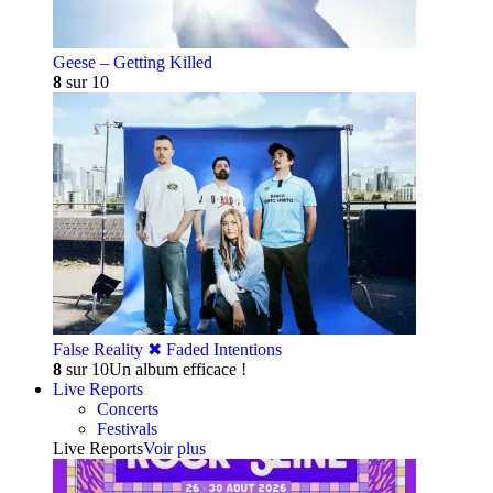
Geese – Getting Killed
8
sur 10
False Reality ✖︎ Faded Intentions
8
sur 10
Un album efficace !
Live Reports
Concerts
Festivals
Live Reports
Voir plus