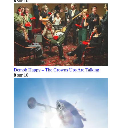
6
sur 10
Demob Happy – The Growns Ups Are Talking
8
sur 10