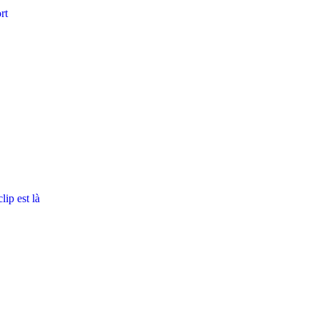
rt
ip est là