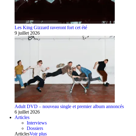
Les King Gizzard raveront fort cet été
9 juillet 2026
Adult DVD – nouveau single et premier album annoncés
6 juillet 2026
Articles
Interviews
Dossiers
Articles
Voir plus