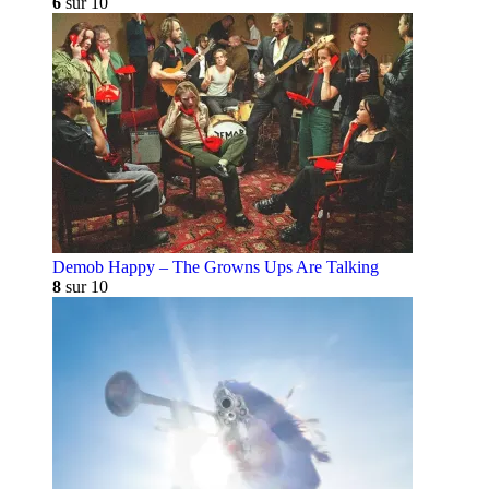
6
sur 10
Demob Happy – The Growns Ups Are Talking
8
sur 10