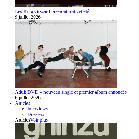
Les King Gizzard raveront fort cet été
9 juillet 2026
Adult DVD – nouveau single et premier album annoncés
6 juillet 2026
Articles
Interviews
Dossiers
Articles
Voir plus