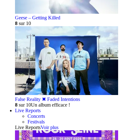
Geese – Getting Killed
8
sur 10
False Reality ✖︎ Faded Intentions
8
sur 10
Un album efficace !
Live Reports
Concerts
Festivals
Live Reports
Voir plus