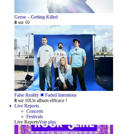
Geese – Getting Killed
8
sur 10
False Reality ✖︎ Faded Intentions
8
sur 10
Un album efficace !
Live Reports
Concerts
Festivals
Live Reports
Voir plus