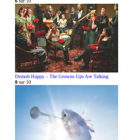
6
sur 10
Demob Happy – The Growns Ups Are Talking
8
sur 10