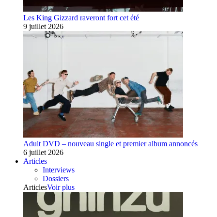
Les King Gizzard raveront fort cet été
9 juillet 2026
Adult DVD – nouveau single et premier album annoncés
6 juillet 2026
Articles
Interviews
Dossiers
Articles
Voir plus