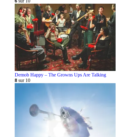
6
sur 10
Demob Happy – The Growns Ups Are Talking
8
sur 10