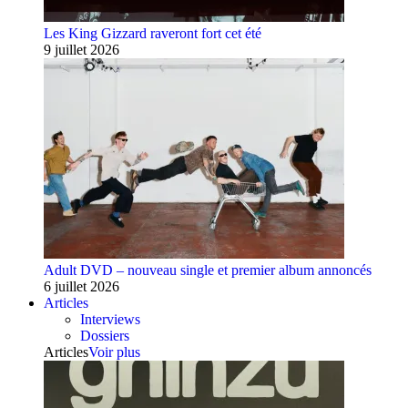
Les King Gizzard raveront fort cet été
9 juillet 2026
Adult DVD – nouveau single et premier album annoncés
6 juillet 2026
Articles
Interviews
Dossiers
Articles
Voir plus