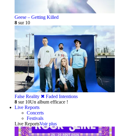
Geese – Getting Killed
8
sur 10
False Reality ✖︎ Faded Intentions
8
sur 10
Un album efficace !
Live Reports
Concerts
Festivals
Live Reports
Voir plus