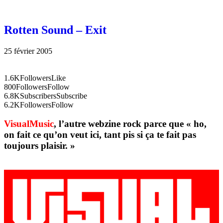
Rotten Sound – Exit
25 février 2005
1.6K
Followers
Like
800
Followers
Follow
6.8K
Subscribers
Subscribe
6.2K
Followers
Follow
VisualMusic
, l’autre webzine rock parce que « ho,
on fait ce qu’on veut ici, tant pis si ça te fait pas
toujours plaisir. »