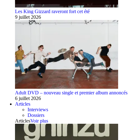
Les King Gizzard raveront fort cet été
9 juillet 2026
Adult DVD – nouveau single et premier album annoncés
6 juillet 2026
Articles
Interviews
Dossiers
Articles
Voir plus