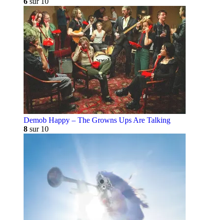
6
sur 10
Demob Happy – The Growns Ups Are Talking
8
sur 10