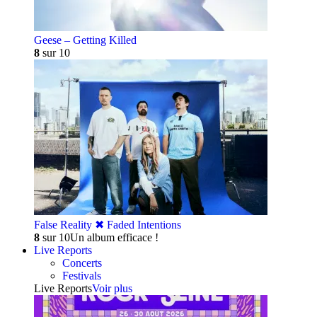
Geese – Getting Killed
8
sur 10
False Reality ✖︎ Faded Intentions
8
sur 10
Un album efficace !
Live Reports
Concerts
Festivals
Live Reports
Voir plus