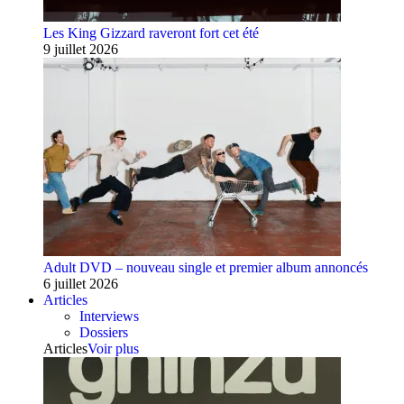
Les King Gizzard raveront fort cet été
9 juillet 2026
Adult DVD – nouveau single et premier album annoncés
6 juillet 2026
Articles
Interviews
Dossiers
Articles
Voir plus