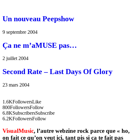
Un nouveau Peepshow
9 septembre 2004
Ça ne m’aMUSE pas…
2 juillet 2004
Second Rate – Last Days Of Glory
23 mars 2004
1.6K
Followers
Like
800
Followers
Follow
6.8K
Subscribers
Subscribe
6.2K
Followers
Follow
VisualMusic
, l’autre webzine rock parce que « ho,
on fait ce qu’on veut ici, tant pis si ça te fait pas