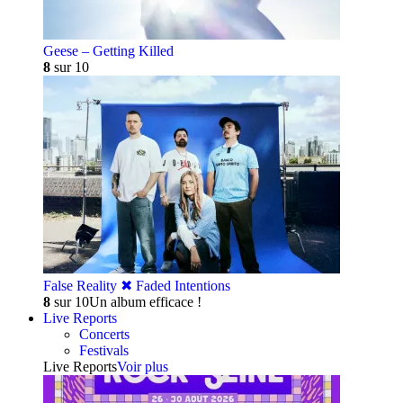
Geese – Getting Killed
8
sur 10
False Reality ✖︎ Faded Intentions
8
sur 10
Un album efficace !
Live Reports
Concerts
Festivals
Live Reports
Voir plus