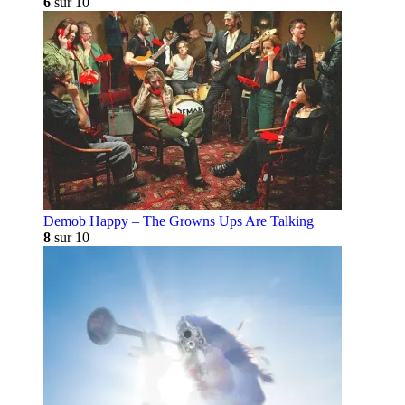
6
sur 10
Demob Happy – The Growns Ups Are Talking
8
sur 10