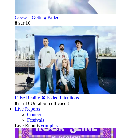
Geese – Getting Killed
8
sur 10
False Reality ✖︎ Faded Intentions
8
sur 10
Un album efficace !
Live Reports
Concerts
Festivals
Live Reports
Voir plus