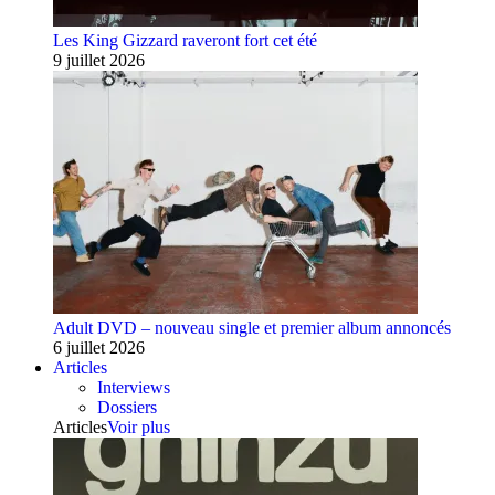
Les King Gizzard raveront fort cet été
9 juillet 2026
Adult DVD – nouveau single et premier album annoncés
6 juillet 2026
Articles
Interviews
Dossiers
Articles
Voir plus