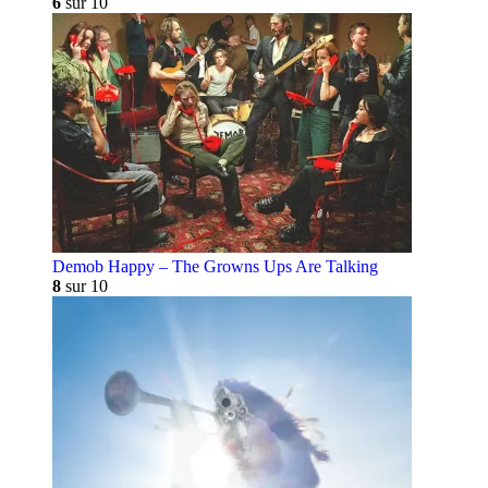
6
sur 10
Demob Happy – The Growns Ups Are Talking
8
sur 10