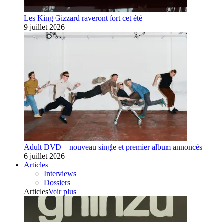
Les King Gizzard raveront fort cet été
9 juillet 2026
Adult DVD – nouveau single et premier album annoncés
6 juillet 2026
Articles
Interviews
Dossiers
Articles
Voir plus