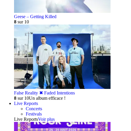
Geese – Getting Killed
8
sur 10
False Reality ✖︎ Faded Intentions
8
sur 10
Un album efficace !
Live Reports
Concerts
Festivals
Live Reports
Voir plus