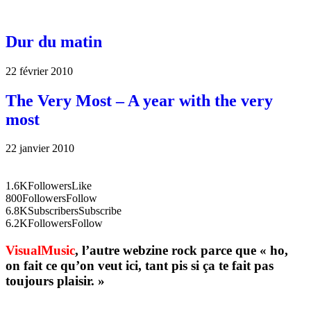
Dur du matin
22 février 2010
The Very Most – A year with the very
most
22 janvier 2010
1.6K
Followers
Like
800
Followers
Follow
6.8K
Subscribers
Subscribe
6.2K
Followers
Follow
VisualMusic
, l’autre webzine rock parce que « ho,
on fait ce qu’on veut ici, tant pis si ça te fait pas
toujours plaisir. »