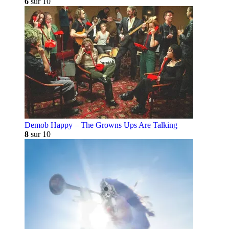
6
sur 10
Demob Happy – The Growns Ups Are Talking
8
sur 10