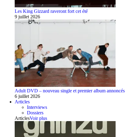
Les King Gizzard raveront fort cet été
9 juillet 2026
Adult DVD – nouveau single et premier album annoncés
6 juillet 2026
Articles
Interviews
Dossiers
Articles
Voir plus