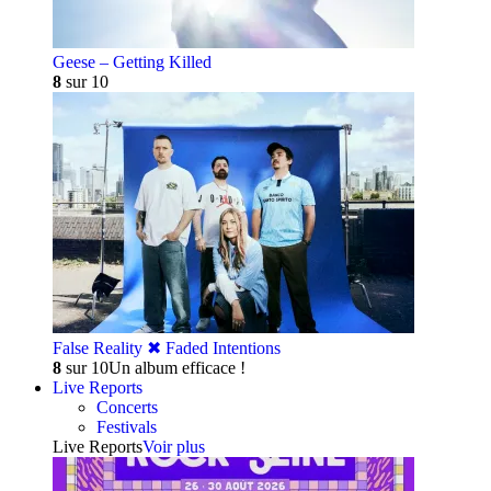
Geese – Getting Killed
8
sur 10
False Reality ✖︎ Faded Intentions
8
sur 10
Un album efficace !
Live Reports
Concerts
Festivals
Live Reports
Voir plus