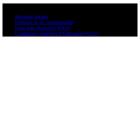
© VisualMusic - 2026
Mentions légales
Politique de de confidentialité
Foire Aux Questions (FAQ)
Conditions Générales d’Utilisation (CGU)