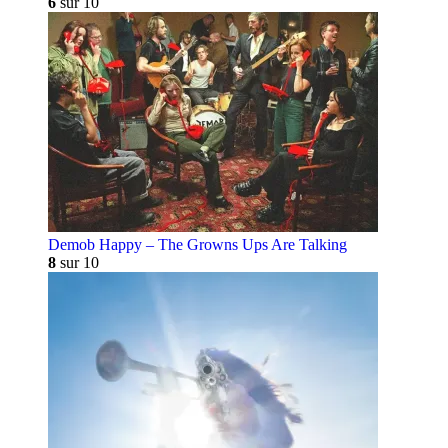
6
sur 10
Demob Happy – The Growns Ups Are Talking
8
sur 10