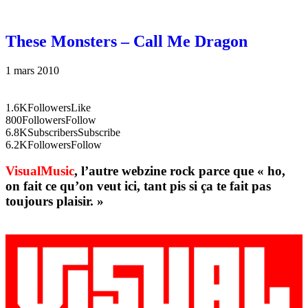
These Monsters – Call Me Dragon
1 mars 2010
1.6K
Followers
Like
800
Followers
Follow
6.8K
Subscribers
Subscribe
6.2K
Followers
Follow
VisualMusic
, l’autre webzine rock parce que « ho,
on fait ce qu’on veut ici, tant pis si ça te fait pas
toujours plaisir. »