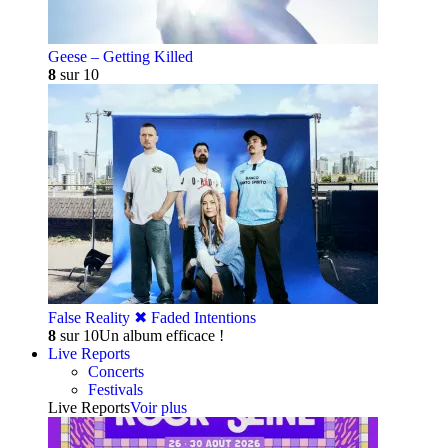
Geese – Getting Killed
8
sur 10
False Reality ✖︎ Faded Intentions
8
sur 10
Un album efficace !
Live Reports
Concerts
Festivals
Live Reports
Voir plus