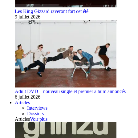
Les King Gizzard raveront fort cet été
9 juillet 2026
Adult DVD – nouveau single et premier album annoncés
6 juillet 2026
Articles
Interviews
Dossiers
Articles
Voir plus