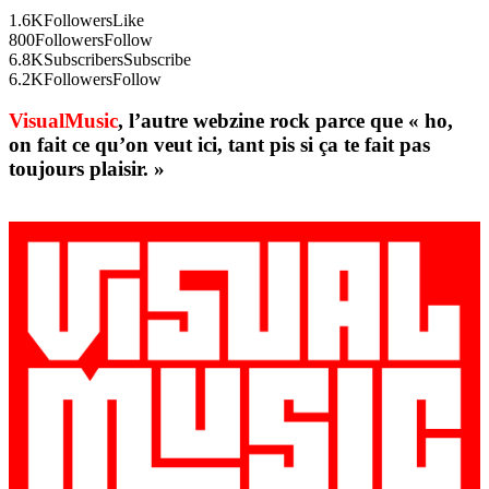
1.6K
Followers
Like
800
Followers
Follow
6.8K
Subscribers
Subscribe
6.2K
Followers
Follow
VisualMusic
, l’autre webzine rock parce que « ho,
on fait ce qu’on veut ici, tant pis si ça te fait pas
toujours plaisir. »