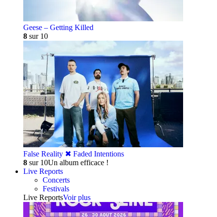
Geese – Getting Killed
8
sur 10
False Reality ✖︎ Faded Intentions
8
sur 10
Un album efficace !
Live Reports
Concerts
Festivals
Live Reports
Voir plus