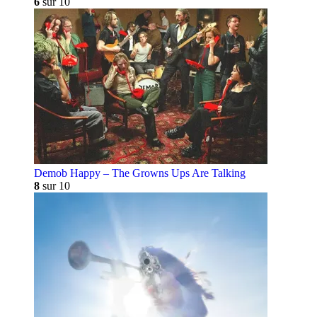
6
sur 10
Demob Happy – The Growns Ups Are Talking
8
sur 10