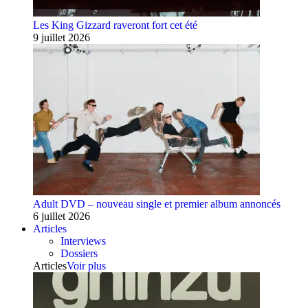
Les King Gizzard raveront fort cet été
9 juillet 2026
Adult DVD – nouveau single et premier album annoncés
6 juillet 2026
Articles
Interviews
Dossiers
Articles
Voir plus