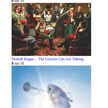
6
sur 10
Demob Happy – The Growns Ups Are Talking
8
sur 10