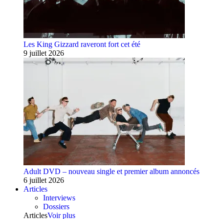
Les King Gizzard raveront fort cet été
9 juillet 2026
Adult DVD – nouveau single et premier album annoncés
6 juillet 2026
Articles
Interviews
Dossiers
Articles
Voir plus