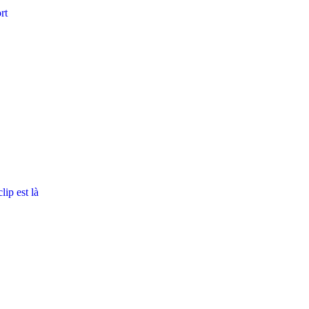
rt
ip est là