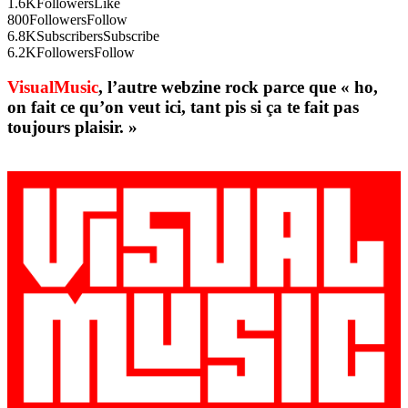
1.6K
Followers
Like
800
Followers
Follow
6.8K
Subscribers
Subscribe
6.2K
Followers
Follow
VisualMusic
, l’autre webzine rock parce que « ho,
on fait ce qu’on veut ici, tant pis si ça te fait pas
toujours plaisir. »