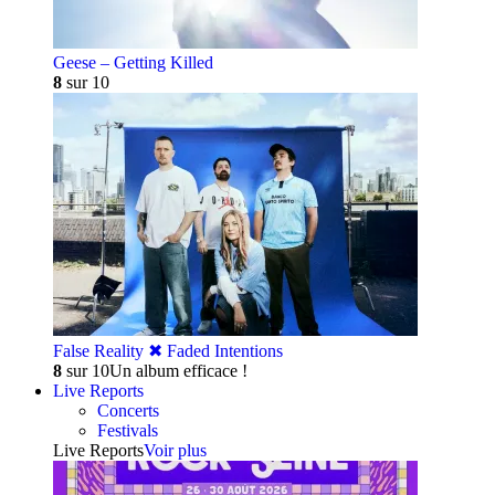
Geese – Getting Killed
8
sur 10
False Reality ✖︎ Faded Intentions
8
sur 10
Un album efficace !
Live Reports
Concerts
Festivals
Live Reports
Voir plus