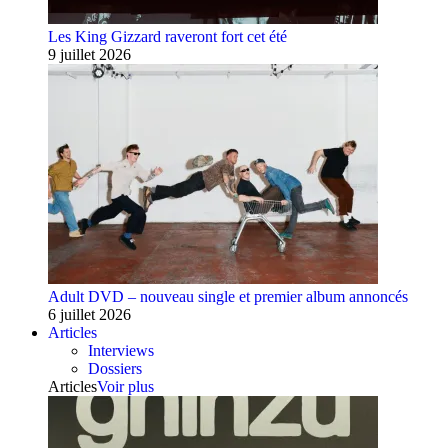
Les King Gizzard raveront fort cet été
9 juillet 2026
Adult DVD – nouveau single et premier album annoncés
6 juillet 2026
Articles
Interviews
Dossiers
Articles
Voir plus