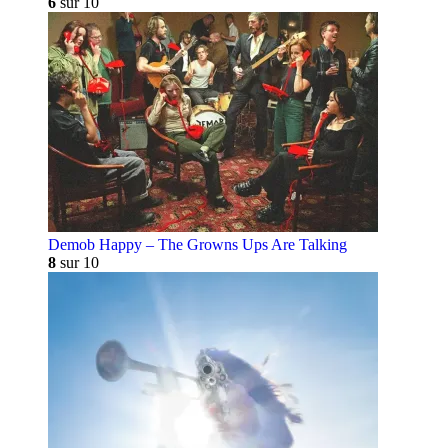
6
sur 10
Demob Happy – The Growns Ups Are Talking
8
sur 10