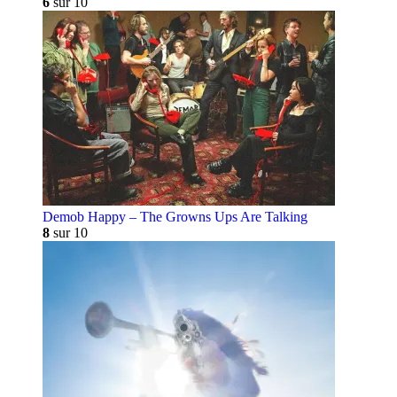
6
sur 10
Demob Happy – The Growns Ups Are Talking
8
sur 10