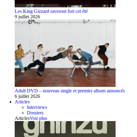
Les King Gizzard raveront fort cet été
9 juillet 2026
Adult DVD – nouveau single et premier album annoncés
6 juillet 2026
Articles
Interviews
Dossiers
Articles
Voir plus