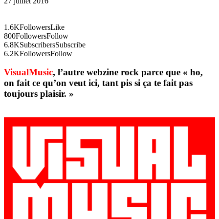
27 juillet 2016
1.6K
Followers
Like
800
Followers
Follow
6.8K
Subscribers
Subscribe
6.2K
Followers
Follow
VisualMusic
, l’autre webzine rock parce que « ho,
on fait ce qu’on veut ici, tant pis si ça te fait pas
toujours plaisir. »