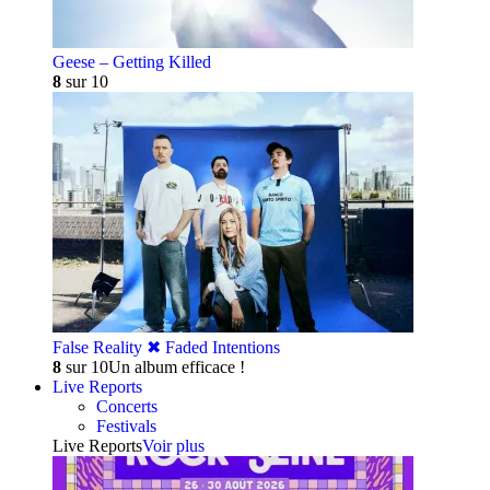
Geese – Getting Killed
8
sur 10
False Reality ✖︎ Faded Intentions
8
sur 10
Un album efficace !
Live Reports
Concerts
Festivals
Live Reports
Voir plus