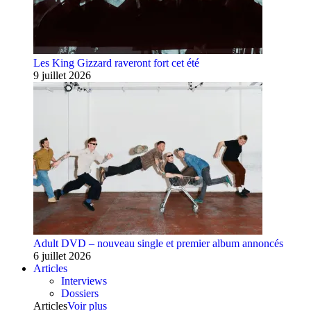
Les King Gizzard raveront fort cet été
9 juillet 2026
Adult DVD – nouveau single et premier album annoncés
6 juillet 2026
Articles
Interviews
Dossiers
Articles
Voir plus