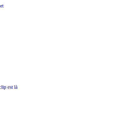
rt
ip est là