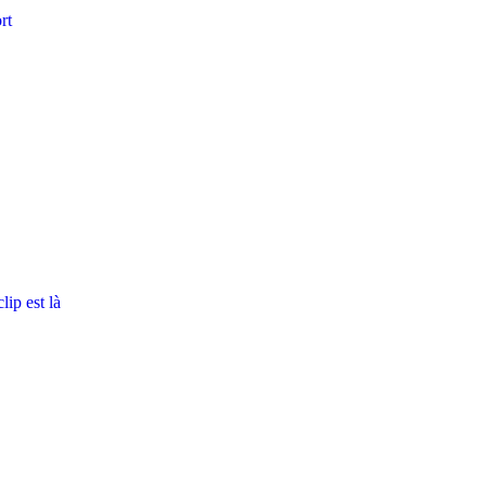
rt
ip est là