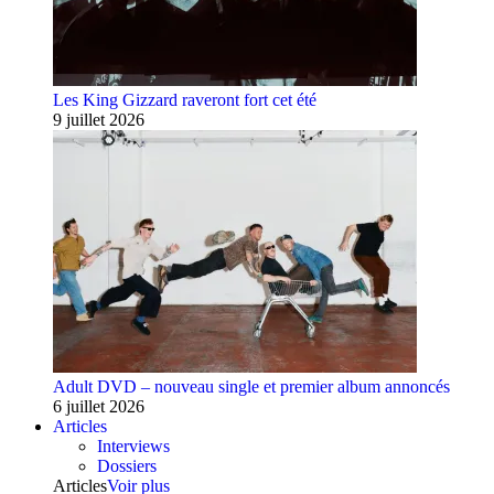
Les King Gizzard raveront fort cet été
9 juillet 2026
Adult DVD – nouveau single et premier album annoncés
6 juillet 2026
Articles
Interviews
Dossiers
Articles
Voir plus