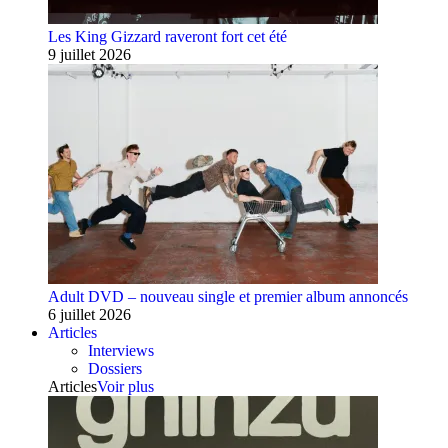
Les King Gizzard raveront fort cet été
9 juillet 2026
Adult DVD – nouveau single et premier album annoncés
6 juillet 2026
Articles
Interviews
Dossiers
Articles
Voir plus