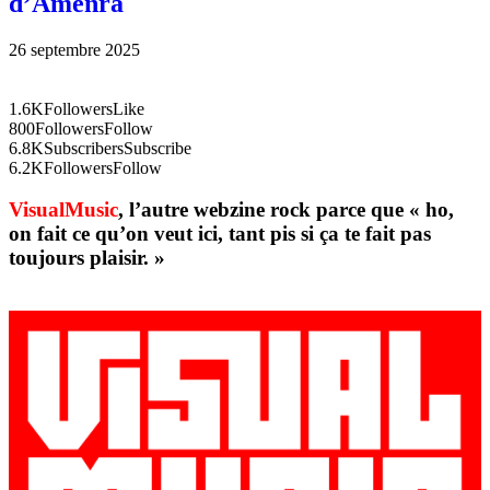
d’Amenra
26 septembre 2025
1.6K
Followers
Like
800
Followers
Follow
6.8K
Subscribers
Subscribe
6.2K
Followers
Follow
VisualMusic
, l’autre webzine rock parce que « ho,
on fait ce qu’on veut ici, tant pis si ça te fait pas
toujours plaisir. »