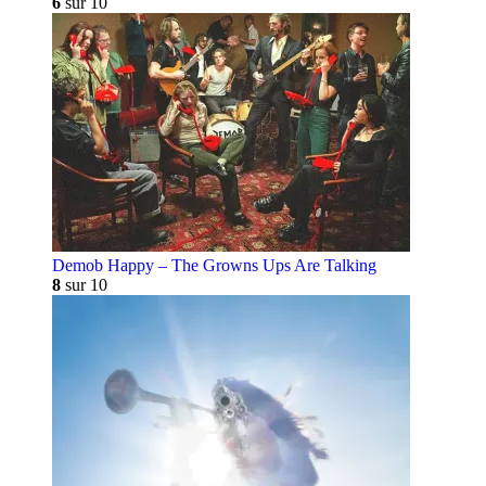
6
sur 10
Demob Happy – The Growns Ups Are Talking
8
sur 10