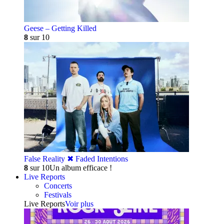
Geese – Getting Killed
8
sur 10
False Reality ✖︎ Faded Intentions
8
sur 10
Un album efficace !
Live Reports
Concerts
Festivals
Live Reports
Voir plus