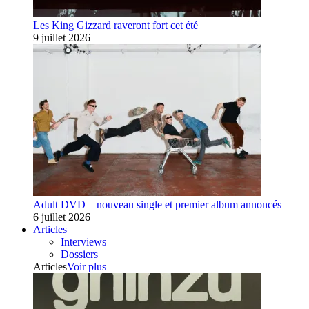
Les King Gizzard raveront fort cet été
9 juillet 2026
Adult DVD – nouveau single et premier album annoncés
6 juillet 2026
Articles
Interviews
Dossiers
Articles
Voir plus