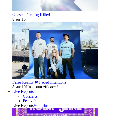
Geese – Getting Killed
8
sur 10
False Reality ✖︎ Faded Intentions
8
sur 10
Un album efficace !
Live Reports
Concerts
Festivals
Live Reports
Voir plus