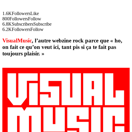
1.6K
Followers
Like
800
Followers
Follow
6.8K
Subscribers
Subscribe
6.2K
Followers
Follow
VisualMusic
, l’autre webzine rock parce que « ho,
on fait ce qu’on veut ici, tant pis si ça te fait pas
toujours plaisir. »