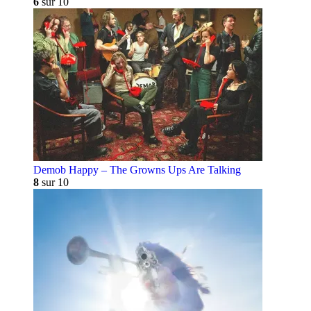
6
sur 10
Demob Happy – The Growns Ups Are Talking
8
sur 10