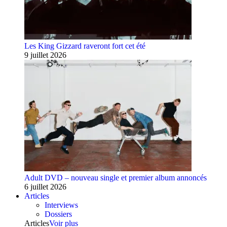
Les King Gizzard raveront fort cet été
9 juillet 2026
Adult DVD – nouveau single et premier album annoncés
6 juillet 2026
Articles
Interviews
Dossiers
Articles
Voir plus