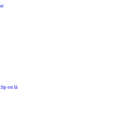
rt
ip est là