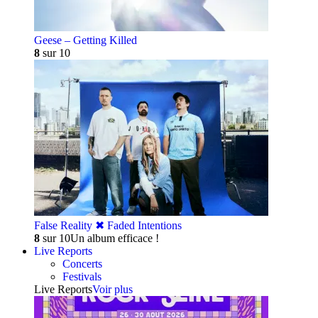
Geese – Getting Killed
8
sur 10
False Reality ✖︎ Faded Intentions
8
sur 10
Un album efficace !
Live Reports
Concerts
Festivals
Live Reports
Voir plus