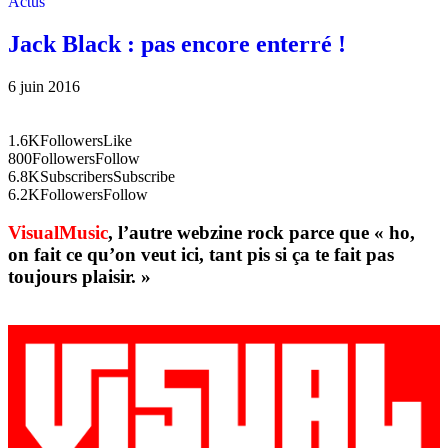
Actus
Jack Black : pas encore enterré !
6 juin 2016
1.6K
Followers
Like
800
Followers
Follow
6.8K
Subscribers
Subscribe
6.2K
Followers
Follow
VisualMusic
, l’autre webzine rock parce que « ho,
on fait ce qu’on veut ici, tant pis si ça te fait pas
toujours plaisir. »