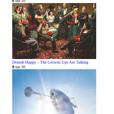
6
sur 10
Demob Happy – The Growns Ups Are Talking
8
sur 10