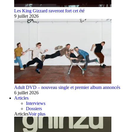
Les King Gizzard raveront fort cet été
9 juillet 2026
Adult DVD – nouveau single et premier album annoncés
6 juillet 2026
Articles
Interviews
Dossiers
Articles
Voir plus