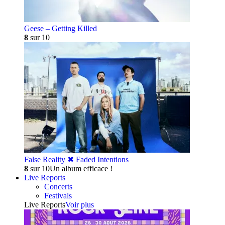
Geese – Getting Killed
8
sur 10
False Reality ✖︎ Faded Intentions
8
sur 10
Un album efficace !
Live Reports
Concerts
Festivals
Live Reports
Voir plus