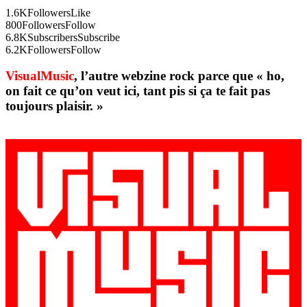
1.6K
Followers
Like
800
Followers
Follow
6.8K
Subscribers
Subscribe
6.2K
Followers
Follow
VisualMusic
, l’autre webzine rock parce que « ho,
on fait ce qu’on veut ici, tant pis si ça te fait pas
toujours plaisir. »