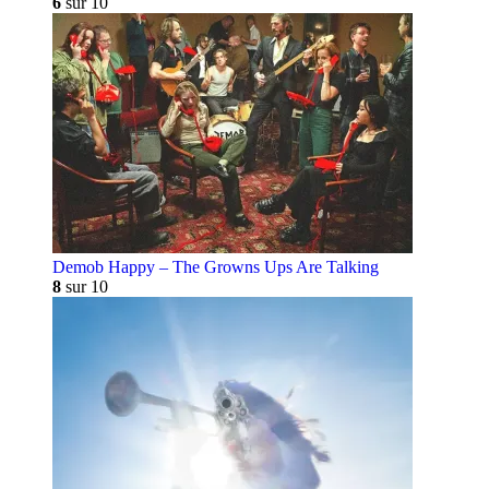
6
sur 10
Demob Happy – The Growns Ups Are Talking
8
sur 10