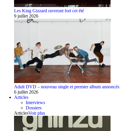
Les King Gizzard raveront fort cet été
9 juillet 2026
Adult DVD – nouveau single et premier album annoncés
6 juillet 2026
Articles
Interviews
Dossiers
Articles
Voir plus