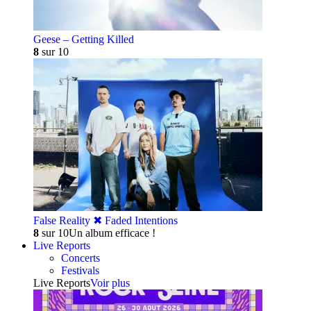
Geese – Getting Killed
8
sur 10
False Reality ✖︎ Faded Intentions
8
sur 10
Un album efficace !
Live Reports
Concerts
Festivals
Live Reports
Voir plus