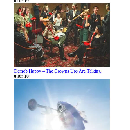
6
sur 10
Demob Happy – The Growns Ups Are Talking
8
sur 10