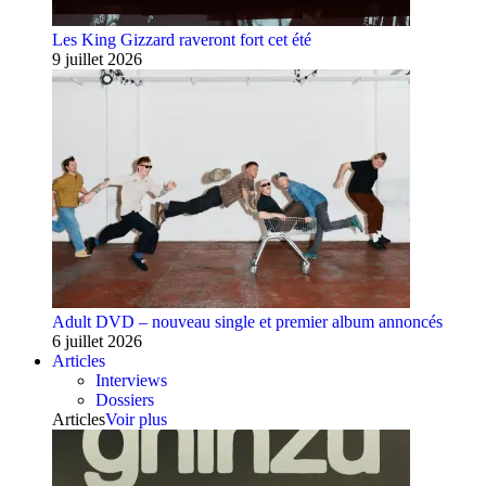
Les King Gizzard raveront fort cet été
9 juillet 2026
Adult DVD – nouveau single et premier album annoncés
6 juillet 2026
Articles
Interviews
Dossiers
Articles
Voir plus