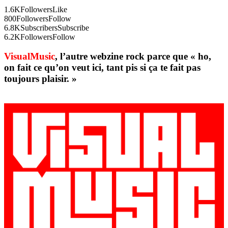
1.6K
Followers
Like
800
Followers
Follow
6.8K
Subscribers
Subscribe
6.2K
Followers
Follow
VisualMusic
, l’autre webzine rock parce que « ho,
on fait ce qu’on veut ici, tant pis si ça te fait pas
toujours plaisir. »