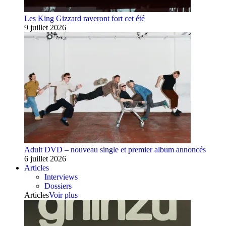
Les King Gizzard raveront fort cet été
9 juillet 2026
Adult DVD – nouveau single et premier album annoncés
6 juillet 2026
Articles
Interviews
Dossiers
Articles
Voir plus