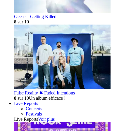
Geese – Getting Killed
8
sur 10
False Reality ✖︎ Faded Intentions
8
sur 10
Un album efficace !
Live Reports
Concerts
Festivals
Live Reports
Voir plus