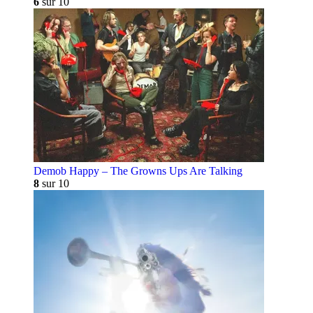
6
sur 10
Demob Happy – The Growns Ups Are Talking
8
sur 10