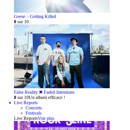
Geese – Getting Killed
8
sur 10
False Reality ✖︎ Faded Intentions
8
sur 10
Un album efficace !
Live Reports
Concerts
Festivals
Live Reports
Voir plus