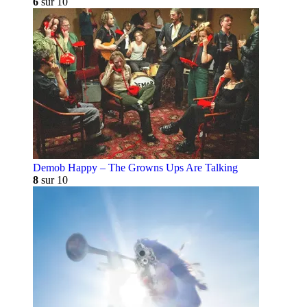
6
sur 10
Demob Happy – The Growns Ups Are Talking
8
sur 10