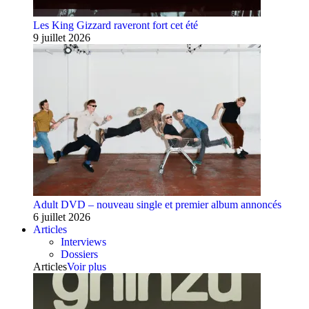
Les King Gizzard raveront fort cet été
9 juillet 2026
Adult DVD – nouveau single et premier album annoncés
6 juillet 2026
Articles
Interviews
Dossiers
Articles
Voir plus