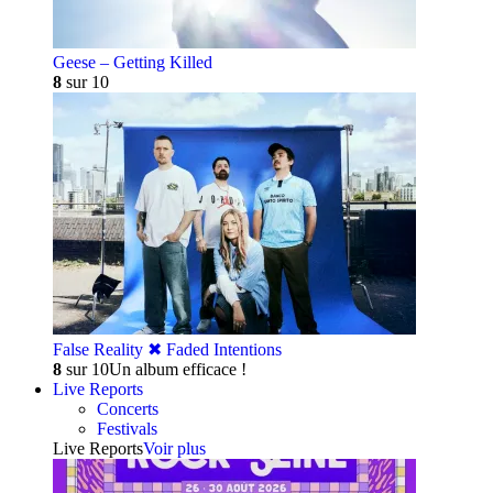
Geese – Getting Killed
8
sur 10
False Reality ✖︎ Faded Intentions
8
sur 10
Un album efficace !
Live Reports
Concerts
Festivals
Live Reports
Voir plus