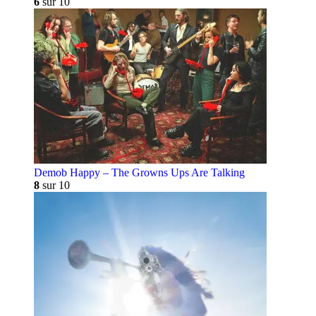
6
sur 10
Demob Happy – The Growns Ups Are Talking
8
sur 10