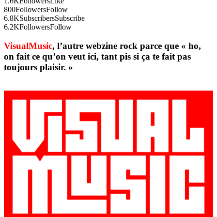
1.6K
Followers
Like
800
Followers
Follow
6.8K
Subscribers
Subscribe
6.2K
Followers
Follow
VisualMusic
, l’autre webzine rock parce que « ho,
on fait ce qu’on veut ici, tant pis si ça te fait pas
toujours plaisir. »