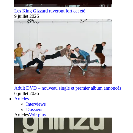
Les King Gizzard raveront fort cet été
9 juillet 2026
Adult DVD – nouveau single et premier album annoncés
6 juillet 2026
Articles
Interviews
Dossiers
Articles
Voir plus