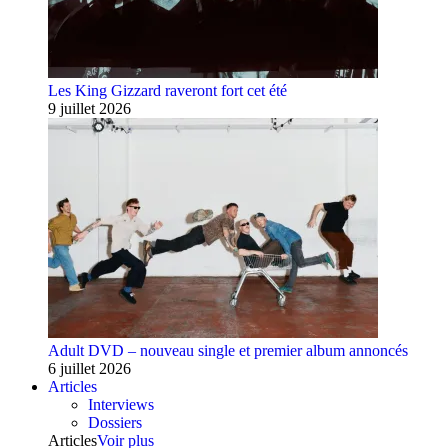
Les King Gizzard raveront fort cet été
9 juillet 2026
Adult DVD – nouveau single et premier album annoncés
6 juillet 2026
Articles
Interviews
Dossiers
Articles
Voir plus