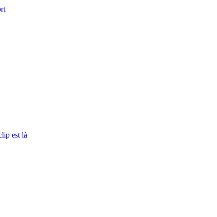
rt
ip est là