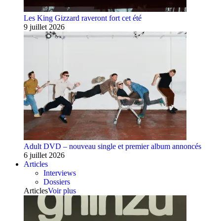
Les King Gizzard raveront fort cet été
9 juillet 2026
Adult DVD – nouveau single et premier album annoncés
6 juillet 2026
Articles
Interviews
Dossiers
Articles
Voir plus