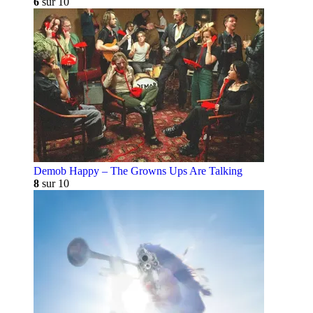
6
sur 10
Demob Happy – The Growns Ups Are Talking
8
sur 10