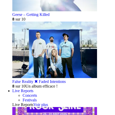
Geese – Getting Killed
8
sur 10
False Reality ✖︎ Faded Intentions
8
sur 10
Un album efficace !
Live Reports
Concerts
Festivals
Live Reports
Voir plus