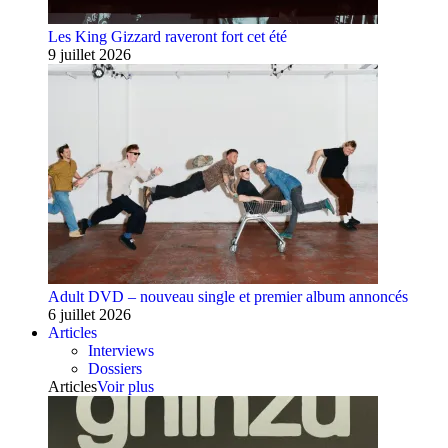
Les King Gizzard raveront fort cet été
9 juillet 2026
Adult DVD – nouveau single et premier album annoncés
6 juillet 2026
Articles
Interviews
Dossiers
Articles
Voir plus