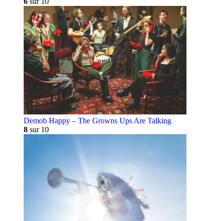
6
sur 10
Demob Happy – The Growns Ups Are Talking
8
sur 10