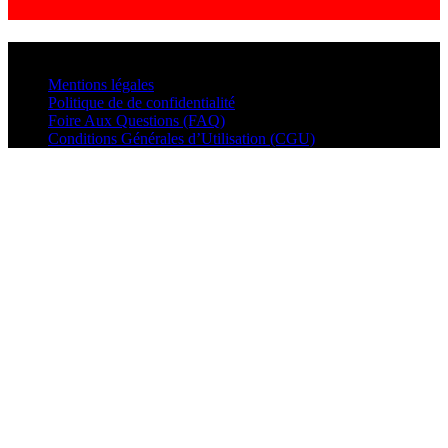
© VisualMusic - 2026
Mentions légales
Politique de de confidentialité
Foire Aux Questions (FAQ)
Conditions Générales d’Utilisation (CGU)