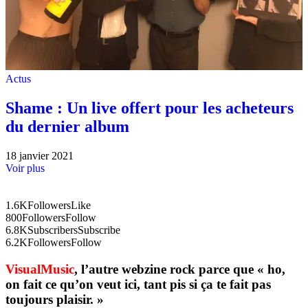
Actus
Shame : Un live offert pour les acheteurs
du dernier album
18 janvier 2021
Voir plus
1.6K
Followers
Like
800
Followers
Follow
6.8K
Subscribers
Subscribe
6.2K
Followers
Follow
VisualMusic
, l’autre webzine rock parce que « ho,
on fait ce qu’on veut ici, tant pis si ça te fait pas
toujours plaisir. »