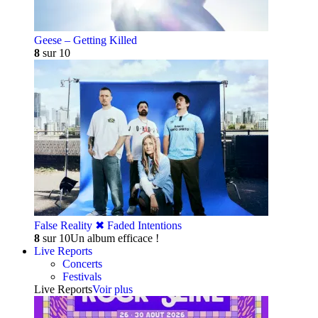
Geese – Getting Killed
8
sur 10
False Reality ✖︎ Faded Intentions
8
sur 10
Un album efficace !
Live Reports
Concerts
Festivals
Live Reports
Voir plus