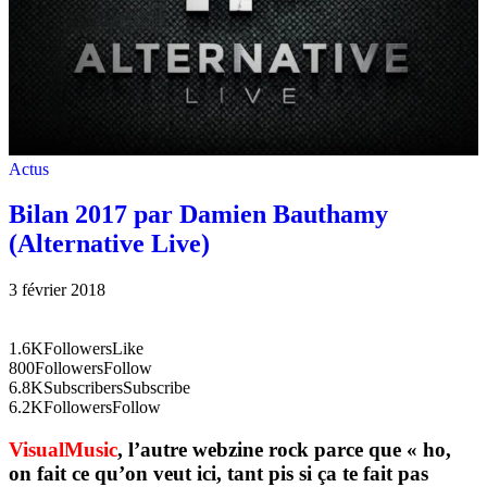
Actus
Bilan 2017 par Damien Bauthamy
(Alternative Live)
3 février 2018
1.6K
Followers
Like
800
Followers
Follow
6.8K
Subscribers
Subscribe
6.2K
Followers
Follow
VisualMusic
, l’autre webzine rock parce que « ho,
on fait ce qu’on veut ici, tant pis si ça te fait pas