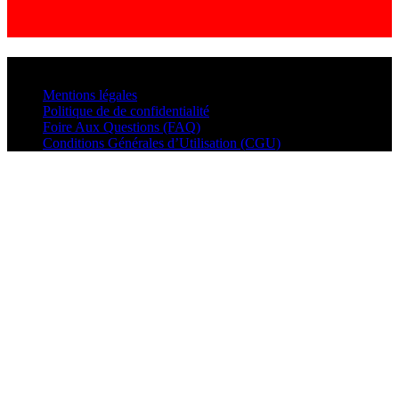
© VisualMusic - 2026
Mentions légales
Politique de de confidentialité
Foire Aux Questions (FAQ)
Conditions Générales d’Utilisation (CGU)