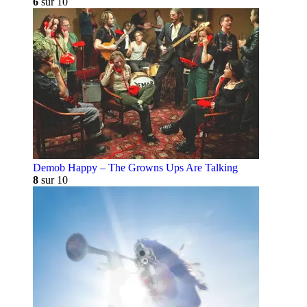
6
sur 10
Demob Happy – The Growns Ups Are Talking
8
sur 10