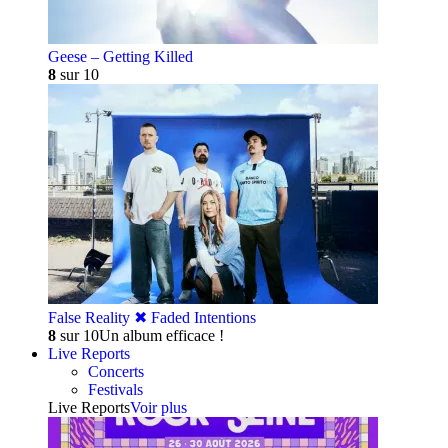
Geese – Getting Killed
8
sur 10
False Reality ✖︎ Faded Intentions
8
sur 10
Un album efficace !
Live Reports
Concerts
Festivals
Live Reports
Voir plus