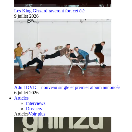
Les King Gizzard raveront fort cet été
9 juillet 2026
Adult DVD – nouveau single et premier album annoncés
6 juillet 2026
Articles
Interviews
Dossiers
Articles
Voir plus