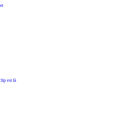
rt
ip est là