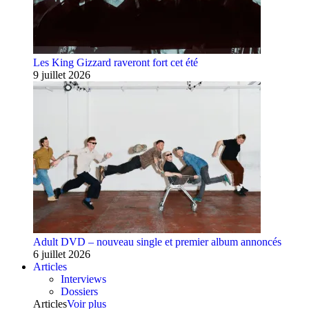
Les King Gizzard raveront fort cet été
9 juillet 2026
Adult DVD – nouveau single et premier album annoncés
6 juillet 2026
Articles
Interviews
Dossiers
Articles
Voir plus