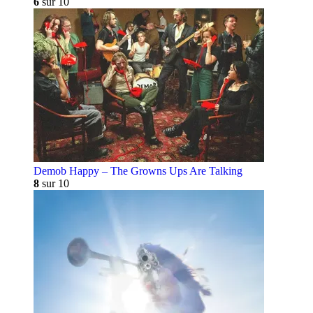
6
sur 10
Demob Happy – The Growns Ups Are Talking
8
sur 10