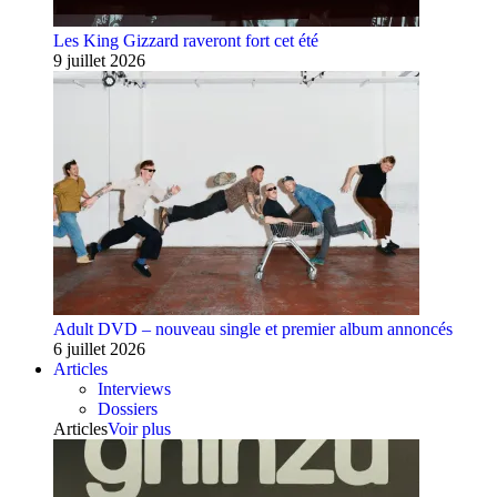
Les King Gizzard raveront fort cet été
9 juillet 2026
Adult DVD – nouveau single et premier album annoncés
6 juillet 2026
Articles
Interviews
Dossiers
Articles
Voir plus