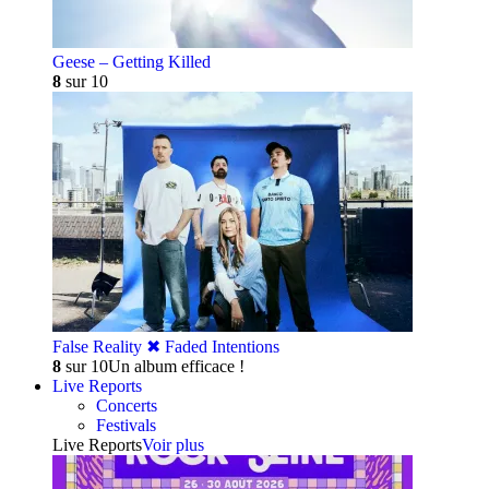
Geese – Getting Killed
8
sur 10
False Reality ✖︎ Faded Intentions
8
sur 10
Un album efficace !
Live Reports
Concerts
Festivals
Live Reports
Voir plus