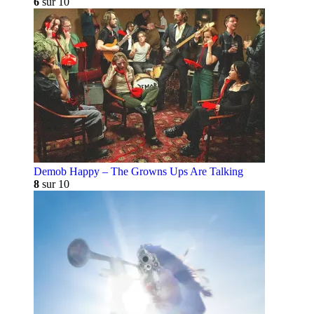
6
sur 10
Demob Happy – The Growns Ups Are Talking
8
sur 10