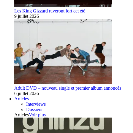
Les King Gizzard raveront fort cet été
9 juillet 2026
Adult DVD – nouveau single et premier album annoncés
6 juillet 2026
Articles
Interviews
Dossiers
Articles
Voir plus