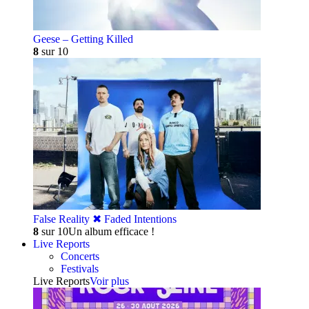
Geese – Getting Killed
8
sur 10
False Reality ✖︎ Faded Intentions
8
sur 10
Un album efficace !
Live Reports
Concerts
Festivals
Live Reports
Voir plus