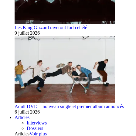
Les King Gizzard raveront fort cet été
9 juillet 2026
Adult DVD – nouveau single et premier album annoncés
6 juillet 2026
Articles
Interviews
Dossiers
Articles
Voir plus