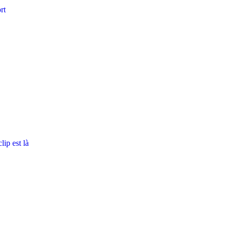
rt
ip est là