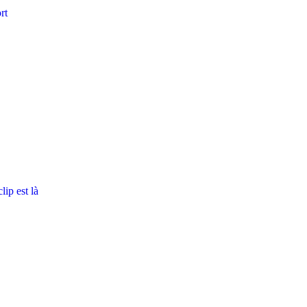
rt
ip est là