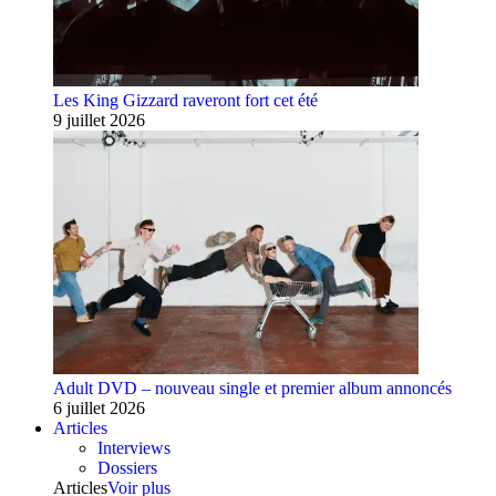
Les King Gizzard raveront fort cet été
9 juillet 2026
Adult DVD – nouveau single et premier album annoncés
6 juillet 2026
Articles
Interviews
Dossiers
Articles
Voir plus