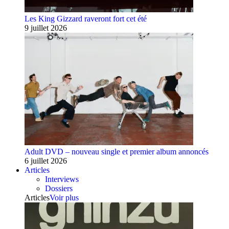
Les King Gizzard raveront fort cet été
9 juillet 2026
Adult DVD – nouveau single et premier album annoncés
6 juillet 2026
Articles
Interviews
Dossiers
Articles
Voir plus