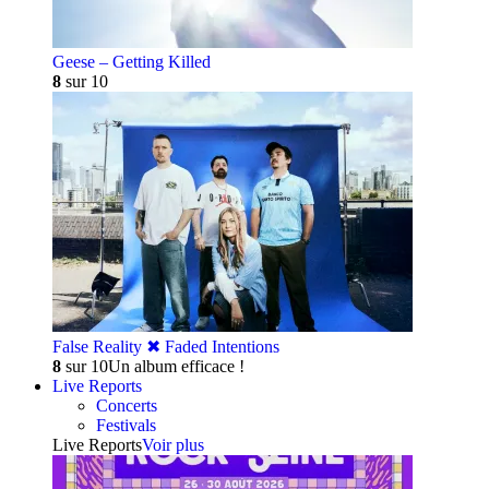
Geese – Getting Killed
8
sur 10
False Reality ✖︎ Faded Intentions
8
sur 10
Un album efficace !
Live Reports
Concerts
Festivals
Live Reports
Voir plus