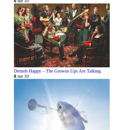
6
sur 10
Demob Happy – The Growns Ups Are Talking
8
sur 10