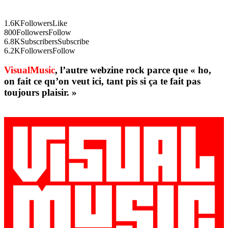
1.6K
Followers
Like
800
Followers
Follow
6.8K
Subscribers
Subscribe
6.2K
Followers
Follow
VisualMusic
, l’autre webzine rock parce que « ho,
on fait ce qu’on veut ici, tant pis si ça te fait pas
toujours plaisir. »