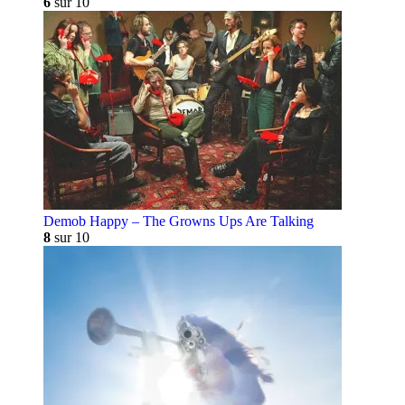
6
sur 10
Demob Happy – The Growns Ups Are Talking
8
sur 10