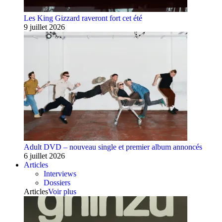
Les King Gizzard raveront fort cet été
9 juillet 2026
Adult DVD – nouveau single et premier album annoncés
6 juillet 2026
Articles
Interviews
Dossiers
Articles
Voir plus