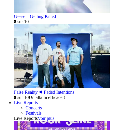
Geese – Getting Killed
8
sur 10
False Reality ✖︎ Faded Intentions
8
sur 10
Un album efficace !
Live Reports
Concerts
Festivals
Live Reports
Voir plus