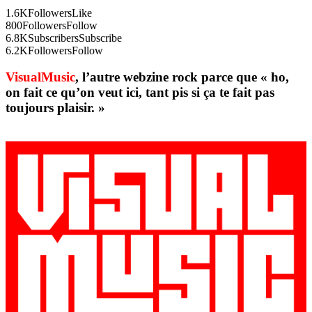
1.6K
Followers
Like
800
Followers
Follow
6.8K
Subscribers
Subscribe
6.2K
Followers
Follow
VisualMusic
, l’autre webzine rock parce que « ho,
on fait ce qu’on veut ici, tant pis si ça te fait pas
toujours plaisir. »